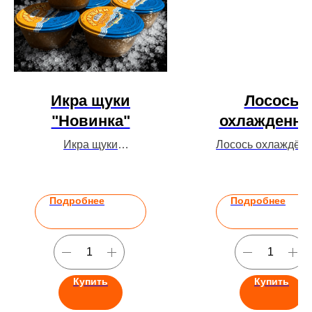
Икра щуки
Лосось
"Новинка"
охлажденн
Икра щуки
Лосось охлаждён
«Новинка», 133 г.
оптом. Северна
рыба, плотное мя
не замороженны
Подробнее
Подробнее
Купить
Купить