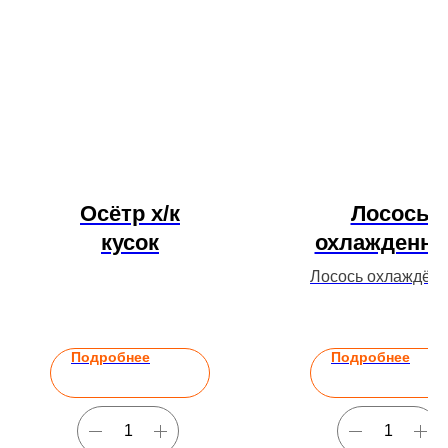
Осётр х/к
Лосось
кусок
охлажденн
Лосось охлаждён
оптом. Северна
рыба, плотное мя
не замороженны
Подробнее
Подробнее